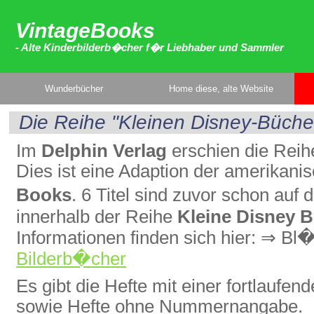
VintageBooks
- Alte Kinderbilderb�cher f�r Liebhaber und Sammler
Wunderbücher
Home diese, alte Website
Die Reihe "Kleinen Disney-Büche
Im
Delphin Verlag
erschien die Reih
Dies ist eine Adaption der amerikan
Books
. 6 Titel sind zuvor schon auf
innerhalb der Reihe
Kleine Disney 
Informationen finden sich hier: ⇒ Bl
Bilderb�cher
Es gibt die Hefte mit einer fortlaufe
sowie Hefte ohne Nummernangabe.