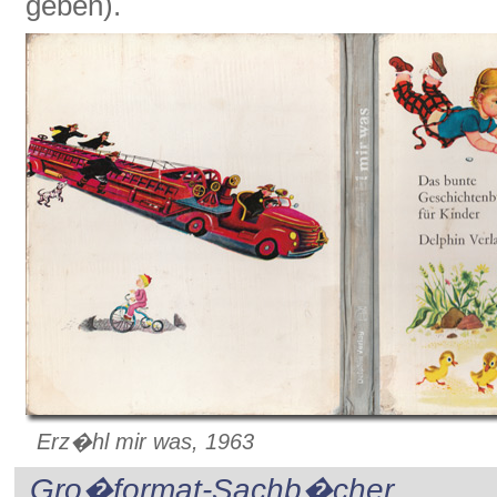
geben).
Erz�hl mir was, 1963
Gro�format-Sachb�cher