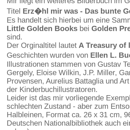
Mir liegt ein weiteres Bilderbuch im
Titel
Erz�hl mir was - Das bunte 
Es handelt sich hierbei um eine Sam
Little Golden Books
bei
Golden Pre
sind.
Der Orginaltitel lautet
A Treasury of 
Geschichten wurden von
Ellen L. Bu
Illustrationen stammen von Gustav Te
Gergely, Eloise Wilkin, J.P. Miller, G
Provensen, Aurelius Battaglia und Ar
der Kinderbuchillustratoren.
Leider ist das mir vorliegende Exempl
schlechten Zustand - aber zum Entsor
Halbleinen, Format ca. 26 x 31 cm, 96 
Deutschen Nationalbibliothek auch ei