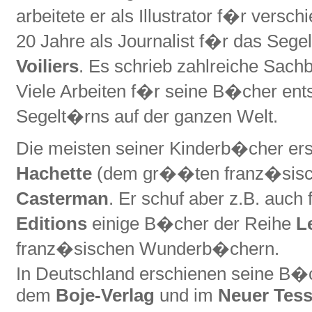
arbeitete er als Illustrator f�r versc
20 Jahre als Journalist f�r das Sege
Voiliers
. Es schrieb zahlreiche Sac
Viele Arbeiten f�r seine B�cher ent
Segelt�rns auf der ganzen Welt.
Die meisten seiner Kinderb�cher er
Hachette
(dem gr��ten franz�sisch
Casterman
. Er schuf aber z.B. auch
Editions
einige B�cher der Reihe
L
franz�sischen Wunderb�chern.
In Deutschland erschienen seine B�
dem
Boje-Verlag
und im
Neuer Tess