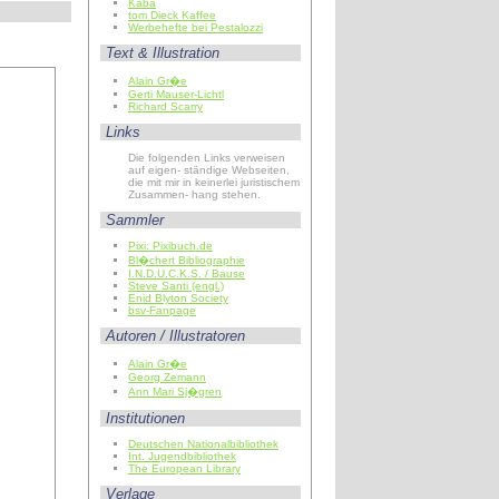
Kaba
tom Dieck Kaffee
Werbehefte bei Pestalozzi
Text & Illustration
Alain Gr�e
Gerti Mauser-Lichtl
Richard Scarry
Links
Die folgenden Links verweisen
auf eigen- ständige Webseiten,
die mit mir in keinerlei juristischem
Zusammen- hang stehen.
Sammler
Pixi: Pixibuch.de
Bl�chert Bibliographie
I.N.D.U.C.K.S. / Bause
Steve Santi (engl.)
Enid Blyton Society
bsv-Fanpage
Autoren / Illustratoren
Alain Gr�e
Georg Zemann
Ann Mari Sj�gren
Institutionen
Deutschen Nationalbibliothek
Int. Jugendbibliothek
The European Library
Verlage