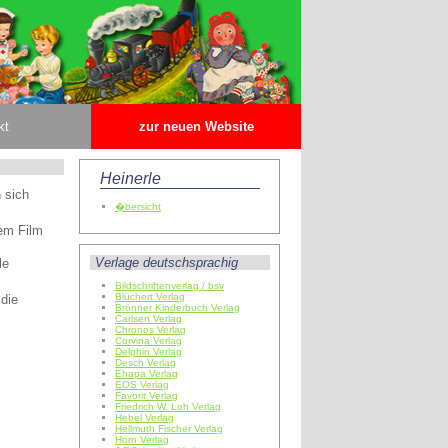
kt
zur neuen Website
Heinerle
 sich
�bersicht
dem Film
Verlage deutschsprachig
le
Bildschriftenverlag / bsv
Blüchert Verlag
 die
Brönner Kinderbuch Verlag
Carlsen Verlag
Chronos Verlag
Corvina Verlag
Delphin Verlag
Desch Verlag
Ehapa Verlag
EOS Verlag
Favorit Verlag
Friedrich W. Loh Verlag
Hebel Verlag
Hellmuth Fischer Verlag
Horn Verlag