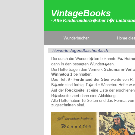
VintageBooks
- Alte Kinderbilderb�cher f�r Liebhab
Wunderbücher
Home dies
Heinerle Jugendtaschenbuch
Die durch die Wundert�ten bekannte
Fa. Hein
dann in den besagten Wundert�ten.
Die Hefte tragen den Vermerk
Schumann-Verlag
Winnetou 1
beinhalten.
Das Heft 9 -
Ferdinand der Stier
wurde von R. L
B�nde sind farbig. F�r die Winnetou-Hefte wurd
Auf der R�ckseite ist eine Liste der erschienene
R�ckseite ziert dann eine Abbildung.
Alle Hefte haben 16 Seiten und das Format von c
zugeschnitten sind.