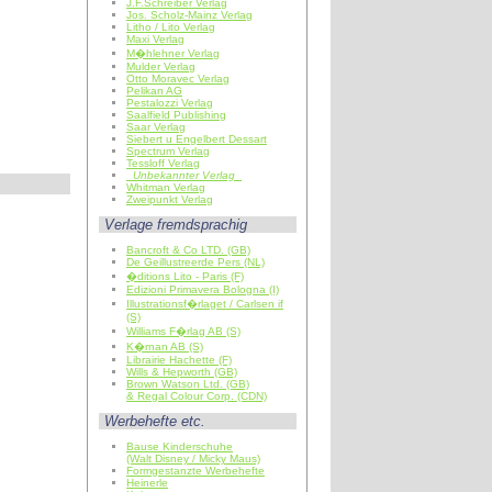
J.F.Schreiber Verlag
Jos. Scholz-Mainz Verlag
Litho / Lito Verlag
Maxi Verlag
M�hlehner Verlag
Mulder Verlag
Otto Moravec Verlag
Pelikan AG
Pestalozzi Verlag
Saalfield Publishing
Saar Verlag
Siebert u Engelbert Dessart
Spectrum Verlag
Tessloff Verlag
Unbekannter Verlag
Whitman Verlag
Zweipunkt Verlag
Verlage fremdsprachig
Bancroft & Co LTD. (GB)
De Geillustreerde Pers (NL)
�ditions Lito - Paris (F)
Edizioni Primavera Bologna (I)
Illustrationsf�rlaget / Carlsen if
(S)
Williams F�rlag AB (S)
K�rnan AB (S)
Librairie Hachette (F)
Wills & Hepworth (GB)
Brown Watson Ltd. (GB)
& Regal Colour Corp. (CDN)
Werbehefte etc.
Bause Kinderschuhe
(Walt Disney / Micky Maus)
Formgestanzte Werbehefte
Heinerle