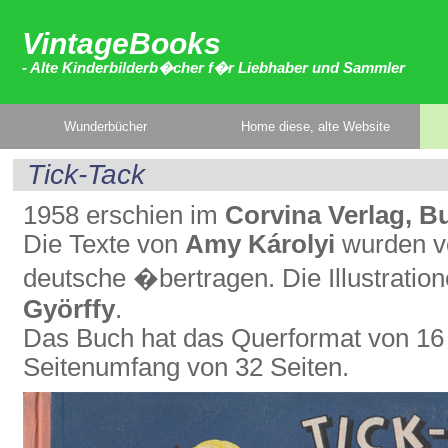
VintageBooks
- Alte Kinderbilderb�cher f�r Liebhaber und Sammler
Wunderbücher
Home diese, alte Website
Tick-Tack
1958 erschien im
Corvina Verlag, B
Die Texte von
Amy Károlyi
wurden 
deutsche �bertragen. Die Illustrati
Györffy
.
Das Buch hat das Querformat von 16
Seitenumfang von 32 Seiten.