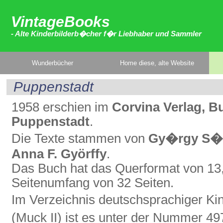
VintageBooks
- Alte Kinderbilderb�cher f�r Liebhaber und Sammler
Wunderbücher
Home diese, alte Website
Puppenstadt
1958 erschien im
Corvina Verlag, B
Puppenstadt
.
Die Texte stammen von
Gy�rgy S�
Anna F. Györffy
.
Das Buch hat das Querformat von 13,
Seitenumfang von 32 Seiten.
Im Verzeichnis deutschsprachiger K
(Muck II) ist es unter der Nummer 49