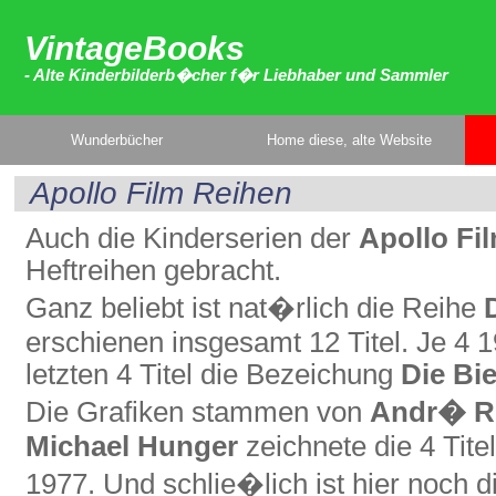
VintageBooks
- Alte Kinderbilderb�cher f�r Liebhaber und Sammler
Wunderbücher
Home diese, alte Website
Apollo Film Reihen
Auch die Kinderserien der
Apollo Fi
Heftreihen gebracht.
Ganz beliebt ist nat�rlich die Reihe
erschienen insgesamt 12 Titel. Je 4 
letzten 4 Titel die Bezeichung
Die Bi
Die Grafiken stammen von
Andr� R
Michael Hunger
zeichnete die 4 Tite
1977. Und schlie�lich ist hier noch d