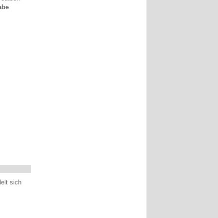
abe
.
elt sich