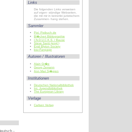
Links
Die folgenden Links verweisen
auf eigen- ständige Webseiten,
die mit mir in keinerlei juristischem
Zusammen- hang stehen.
Sammler
Pixi: Pixibuch.de
Bl�chert Bibliographie
I.N.D.U.C.K.S. / Bause
Steve Santi (engl.)
Enid Blyton Society
bsv-Fanpage
Autoren / Illustratoren
Alain Gr�e
Georg Zemann
Ann Mari Sj�gren
Institutionen
Deutschen Nationalbibliothek
Int. Jugendbibliothek
The European Library
Verlage
Carlsen Verlag
Deutsch -