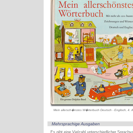
Mein allersch�nstes W�rterbuch Deutsch - Englisch, 4.
Mehrsprachige Ausgaben
Es gibt eine Vielzahl unterschiedlicher Sprach