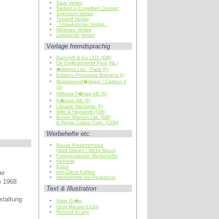
Saar Verlag
Siebert u Engelbert Dessart
Spectrum Verlag
Tessloff Verlag
Unbekannter Verlag
Whitman Verlag
Zweipunkt Verlag
Verlage fremdsprachig
Bancroft & Co LTD. (GB)
De Geillustreerde Pers (NL)
�ditions Lito - Paris (F)
Edizioni Primavera Bologna (I)
Illustrationsf�rlaget / Carlsen if
(S)
Williams F�rlag AB (S)
K�rnan AB (S)
Librairie Hachette (F)
Wills & Hepworth (GB)
Brown Watson Ltd. (GB)
& Regal Colour Corp. (CDN)
Werbehefte etc.
Bause Kinderschuhe
(Walt Disney / Micky Maus)
Formgestanzte Werbehefte
Heinerle
Kaba
er
tom Dieck Kaffee
Werbehefte bei Pestalozzi
e 1968
Text & Illustration
staltung
Alain Gr�e
Gerti Mauser-Lichtl
Richard Scarry