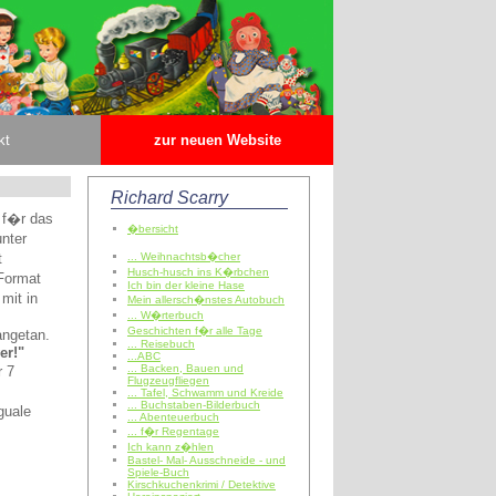
kt
zur neuen Website
Richard Scarry
f�r das
�bersicht
unter
t
... Weihnachtsb�cher
Husch-husch ins K�rbchen
Format
Ich bin der kleine Hase
mit in
Mein allersch�nstes Autobuch
... W�rterbuch
Geschichten f�r alle Tage
angetan.
... Reisebuch
er!"
...ABC
... Backen, Bauen und
r 7
Flugzeugfliegen
... Tafel, Schwamm und Kreide
... Buchstaben-Bilderbuch
guale
... Abenteuerbuch
... f�r Regentage
Ich kann z�hlen
Bastel- Mal- Ausschneide - und
Spiele-Buch
Kirschkuchenkrimi / Detektive