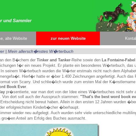
er und Sammler
e, alte Website
zur neuen Website
Konta
ver | Mein allersch�nstes W�rterbuch
y an den B�chern der
Tinker and Tanker
-Reihe sowie den
La Fontaine-Fabel
Zeichungen f�r ein neues Projekt. Er plante ein besonderes W�rterbuch, das 
. In seinem W�rterbuch wurden die W�rter erstmals nicht nach dem Alphabe
engefa�t. Hierf�r hatte er �ber 1.400 Zeichnungen angefertigt. Auch das 
format von Scarry. Und schlie�lich wurde zum ersten Mal der K�nstlername 
Word Book Ever
.
day
pr�sentierte, war man dort von der Idee eines W�rterbuches nicht sehr 
. Von dort soll auch der Ausspruch stammen:
"That's the best word book ev
 Entscheidung nicht bereut haben. Allein in den ersten 12 Jahren wurden �be
der erfolgreichsten Kinderb�cher �berhaupt.
mer wieder neu aufgelegt. Auch wurden sehr viele unterschiedliche multilin
en gro�en Anteil am Erfolg des Buches ausmacht.