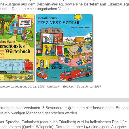
 eine Ausgabe aus dem
Delphin-Verlag
, sowie eine
Bertelsmann Lizenzausg
glisch - Deutsch eines ungarischen Verlags.
elsmann Lizenzausgabe, ca. 1986 | Ungarisch - Englisch - Deutsch, ca. 1997
remdsprachige Versionen. 3 Besondere m�chte ich hier hervorheben. Es hand
 relativ wenigen Menschen gesprochen werden
her
Sprache. Furlanisch (oder auch Friaulisch) wird im italienischen Friaul (im
 gesprochen (Quelle: Wikipedia). Das reichte aber f�r eine eigene Ausgabe.